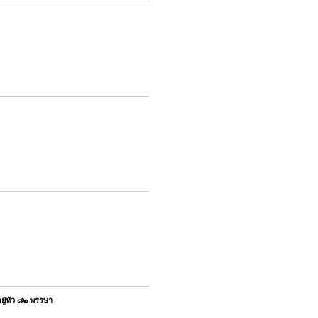
ยู่หัว ๘๒ พรรษา