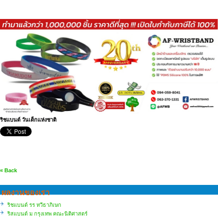
ริชแบนด์ วันเด็กแห่งชาติ
« Back
ผลงานของเรา
ริชแบนด์ รร ทวีธาภิเษก
ริสแบนด์ ม กรุงเทพ คณะนิติศาสตร์